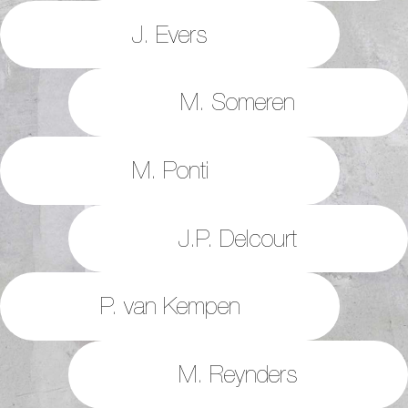
J. Evers
M. Someren
M. Ponti
J.P. Delcourt
P. van Kempen
M. Reynders