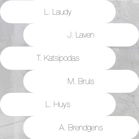
L. Laudy
J. Laven
T. Katsipodas
M. Bruls
L. Huys
A. Brendgens