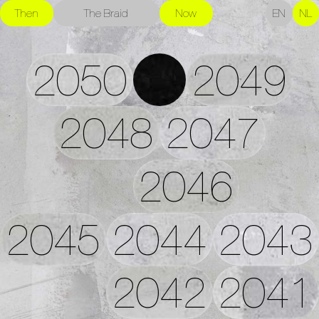
Then
The Braid
Now
EN
NL
2050
2049
2048
2047
2046
2045
2044
2043
2042
2041