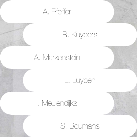
A. Pfeiffer
R. Kuypers
A. Markenstein
L. Luypen
I. Meulendijks
S. Boumans