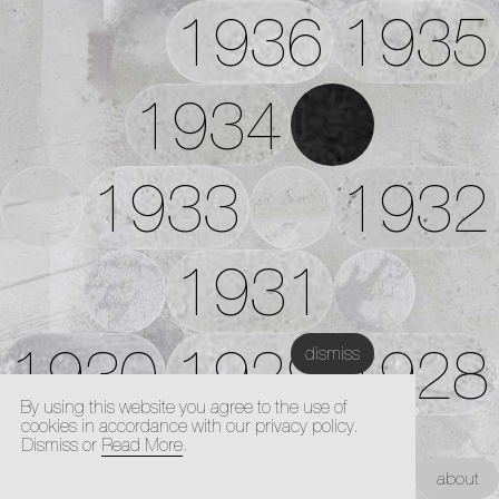
1936
1935
1934
1933
1932
1931
1930
1929
1928
dismiss
By using this website you agree to the use of
cookies in accordance with our privacy policy.
1927
Dismiss or
Read More
.
Kunstacademie Maastricht |
about
Architectuur Academie Maastricht