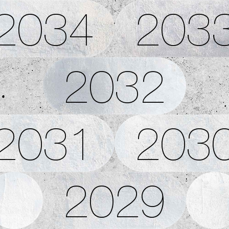
2034
203
2032
2031
203
2029