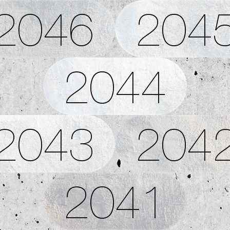
2046
204
2044
2043
204
2041