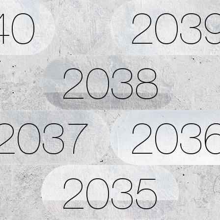
40
203
2038
2037
203
2035