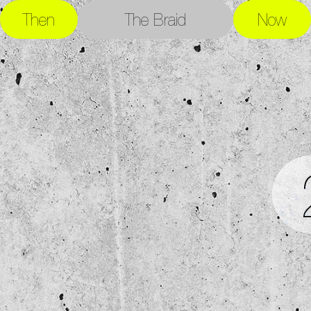
Then
The Braid
Now