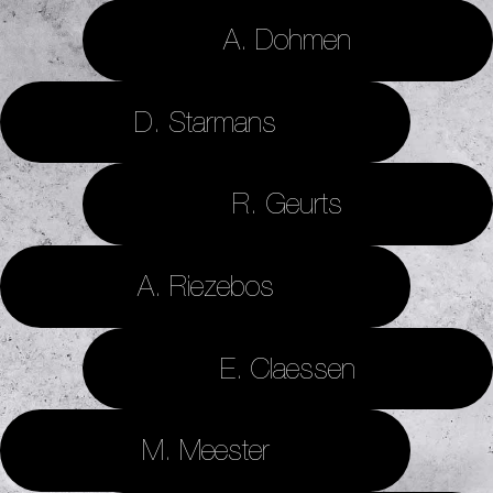
A. Dohmen
D. Starmans
R. Geurts
A. Riezebos
E. Claessen
M. Meester