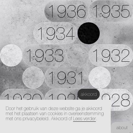
1936
1935
1934
1933
1932
1931
1930
1929
1928
akkoord
Door het gebruik van deze website ga je akkoord
met het plaatsen van cookies in overeenstemming
1927
met ons privacybeleid. Akkoord of
Lees verder
.
Kunstacademie Maastricht |
about
Architectuur Academie Maastricht