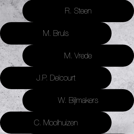
R. Steen
M. Bruls
M. Vrede
J.P. Delcourt
W. Bijlmakers
C. Moolhuizen