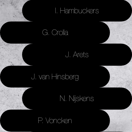
I. Hambuckers
G. Crolla
J. Arets
J. van Hinsberg
N. Nijskens
P. Voncken