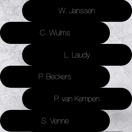
W. Janssen
C. Wulms
L. Laudy
P. Beckers
P. van Kempen
S. Venne