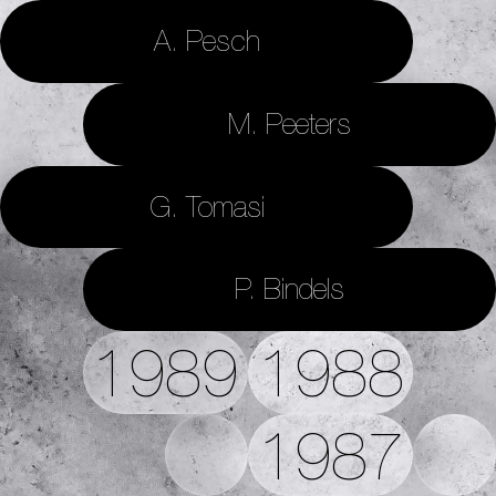
A. Pesch
M. Peeters
G. Tomasi
P. Bindels
1989
1988
1987