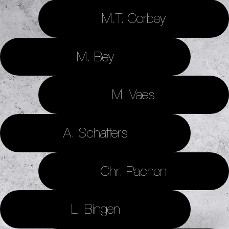
M.T. Corbey
M. Bey
M. Vaes
A. Schaffers
Chr. Pachen
L. Bingen