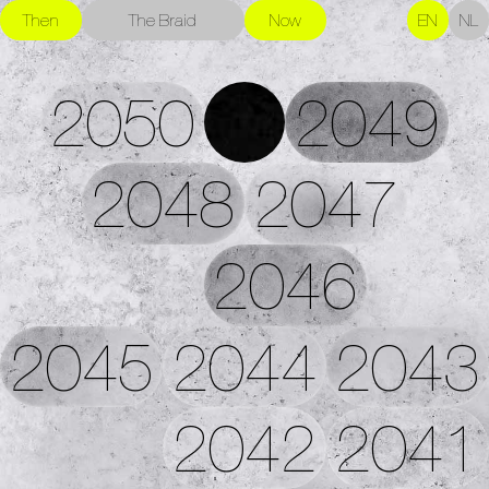
Then
The Braid
Now
EN
NL
2050
2049
2048
2047
2046
2045
2044
2043
2042
2041