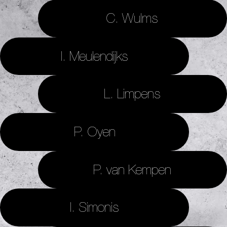
C. Wulms
I. Meulendijks
L. Limpens
P. Oyen
P. van Kempen
I. Simonis