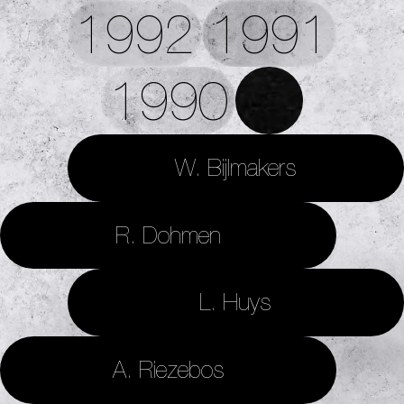
1992
1991
1990
W. Bijlmakers
R. Dohmen
L. Huys
A. Riezebos