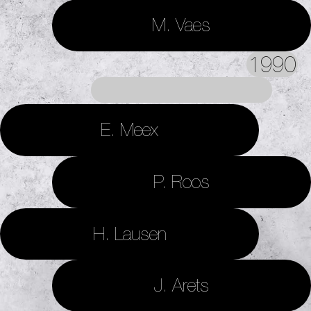
M. Vaes
1990
E. Meex
P. Roos
H. Lausen
J. Arets