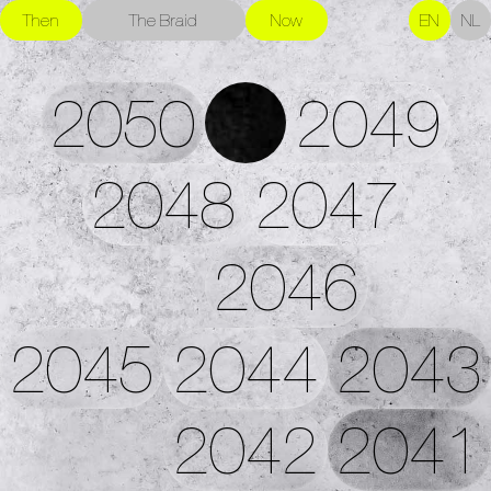
Then
The Braid
Now
EN
NL
2050
2049
2048
2047
2046
2045
2044
2043
2042
2041