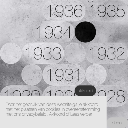
1936
1935
1934
1933
1932
1931
1930
1929
1928
akkoord
Door het gebruik van deze website ga je akkoord
met het plaatsen van cookies in overeenstemming
1927
met ons privacybeleid. Akkoord of
Lees verder
.
Kunstacademie Maastricht |
about
Architectuur Academie Maastricht