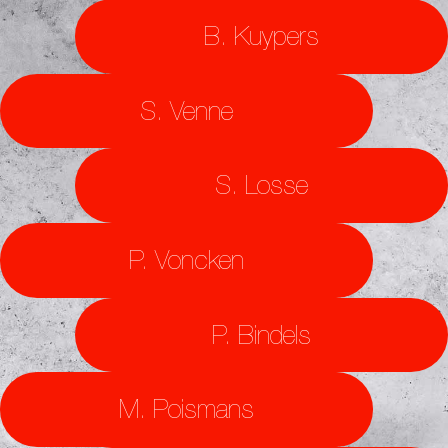
B. Kuypers
S. Venne
S. Losse
P. Voncken
P. Bindels
M. Poismans