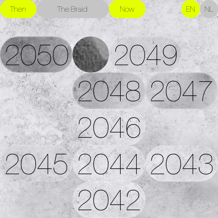
Then
The Braid
Now
EN
NL
2050
2049
2048
2047
2046
2045
2044
2043
2042