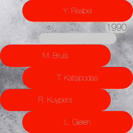
Y. Reabel
1990
M. Bruls
T. Katsipodas
R. Kuypers
L. Gielen