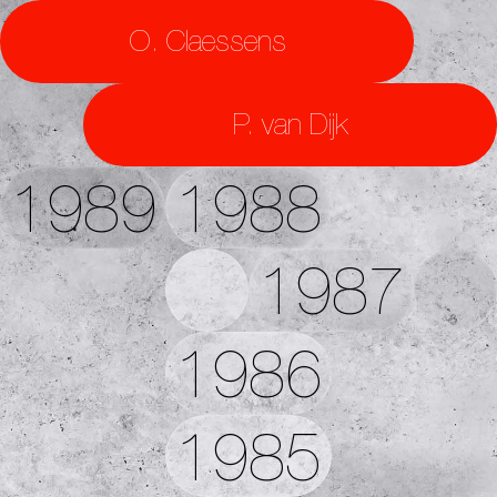
O. Claessens
P. van Dijk
1989
1988
1987
1986
1985