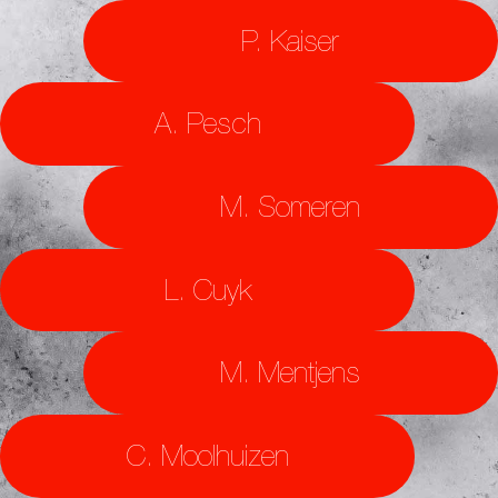
P. Kaiser
A. Pesch
M. Someren
L. Cuyk
M. Mentjens
C. Moolhuizen