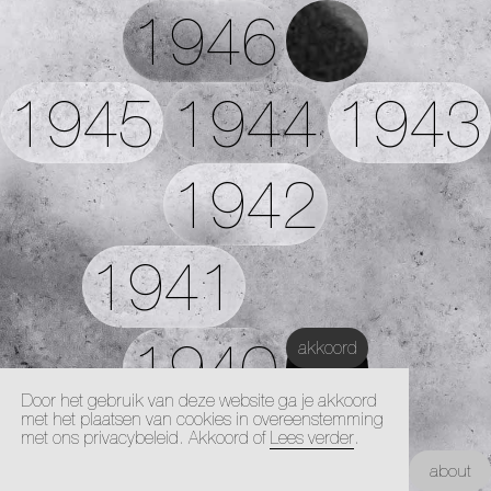
1946
1945
1944
1943
1942
1941
1940
akkoord
Door het gebruik van deze website ga je akkoord
met het plaatsen van cookies in overeenstemming
1939
1938
met ons privacybeleid. Akkoord of
Lees verder
.
Kunstacademie Maastricht |
about
Architectuur Academie Maastricht