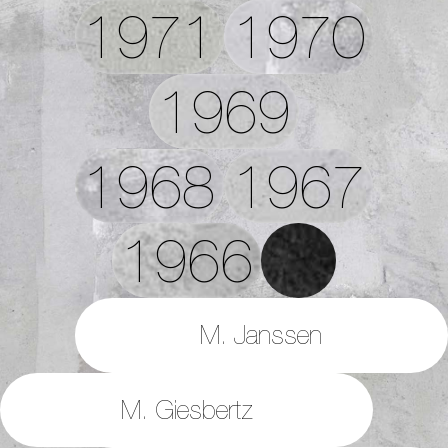
1971
1970
1969
1968
1967
1966
M. Janssen
M. Giesbertz