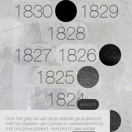
1830
1829
1828
1827
1826
1825
1824
akkoord
1823
Door het gebruik van deze website ga je akkoord
met het plaatsen van cookies in overeenstemming
met ons privacybeleid. Akkoord of
Lees verder
.