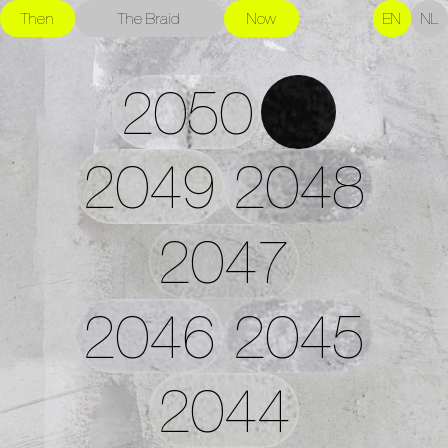
Then
The Braid
Now
EN
NL
2050
2049
2048
2047
2046
2045
2044