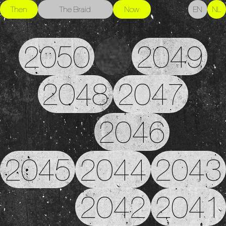
Then
The Braid
Now
EN
NL
2050
2049
2048
2047
2046
2045
2044
2043
2042
2041