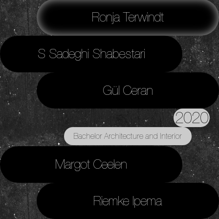
Ronja Terwindt
S Sadeghi Shabestari
Gül Ceran
2020
Bachelor Architecture and Interior
Design
Margot Ceelen
Riemke Ipema