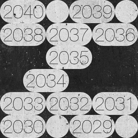
2040
2039
2038
2037
2036
2035
2034
2033
2032
2031
2030
2029