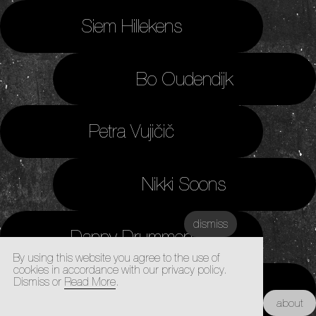
Siem Hillekens
Bo Oudendijk
Petra Vujičič
Nikki Soons
dismiss
Danny Drummen
By using this website you agree to the use of
cookies in accordance with our privacy policy.
Dismiss or
Read More
.
Daniël de Jong
Kunstacademie Maastricht |
about
Architectuur Academie Maastricht