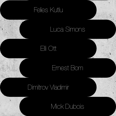
Felies Kutlu
Luca Simons
Elli Ott
Ernest Bom
Dimitrov Vladimir
Mick Dubois