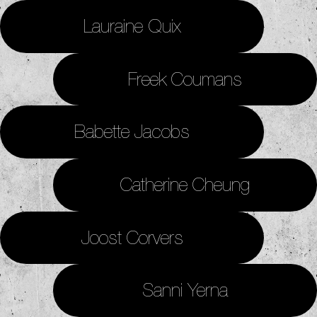
Lauraine Quix
Freek Coumans
Babette Jacobs
Catherine Cheung
Joost Corvers
Sanni Yerna