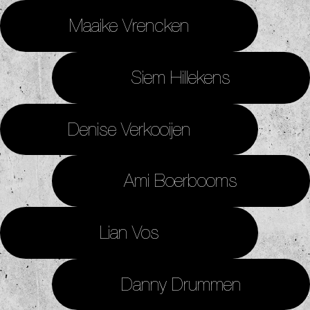
Maaike Vrencken
Siem Hillekens
Denise Verkooijen
Ami Boerbooms
Lian Vos
Danny Drummen