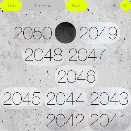
Then
The Braid
Now
EN
NL
2050
2049
2048
2047
2046
2045
2044
2043
2042
2041