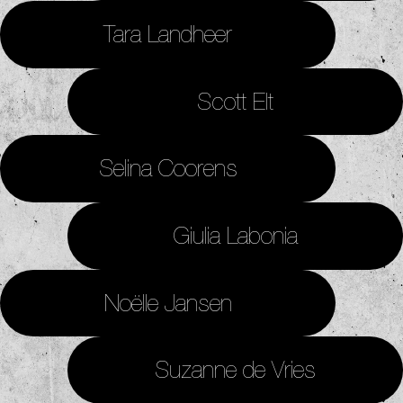
Tara Landheer
Scott Elt
Selina Coorens
Giulia Labonia
Noëlle Jansen
Suzanne de Vries