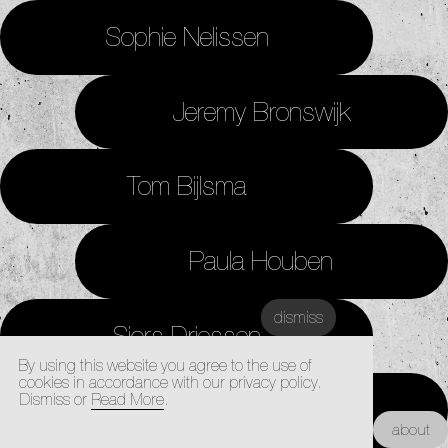
Sophie Nelissen
Jeremy Bronswijk
Tom Bijlsma
Paula Houben
dismiss
Sjors Driessen
By using this website you agree to the use of
cookies in accordance with our privacy policy.
Dismiss or
Read More
.
Quinny Schreurs
Kunstacademie Maastricht |
about
Architectuur Academie Maastricht