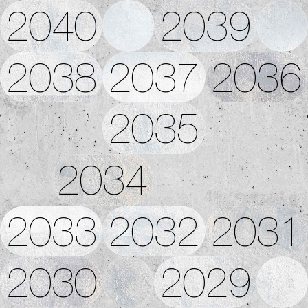
2040
2039
2038
2037
2036
2035
2034
2033
2032
2031
2030
2029