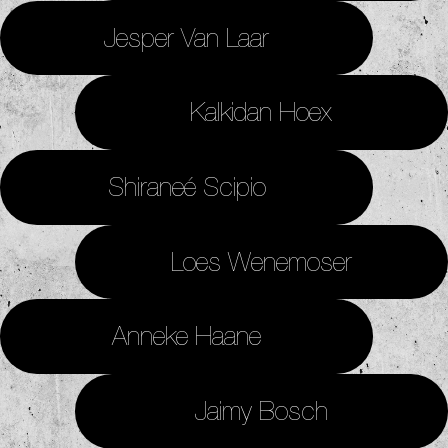
Jesper Van Laar
Kalkidan Hoex
Shiraneé Scipio
Loes Wenemoser
Anneke Haane
Jaimy Bosch