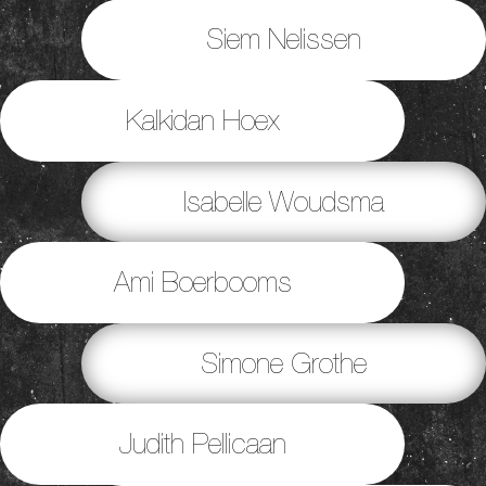
Siem Nelissen
Kalkidan Hoex
Isabelle Woudsma
Ami Boerbooms
Simone Grothe
Judith Pellicaan