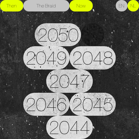
Then
The Braid
Now
EN
NL
2050
2049
2048
2047
2046
2045
2044