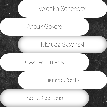
Veronika Schoberer
Anouk Govers
Mariusz Slawinski
Casper Bijmans
Rianne Gerrits
Selina Coorens