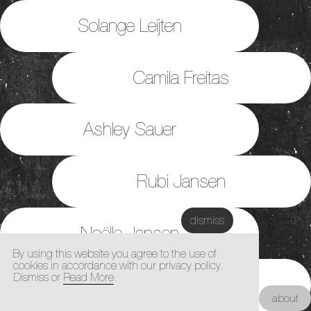
Solange Leijten
Camila Freitas
Ashley Sauer
Rubi Jansen
dismiss
Noëlle Jansen
By using this website you agree to the use of
cookies in accordance with our privacy policy.
Dismiss or
Read More
.
Sanne Bollen
Kunstacademie Maastricht |
about
Architectuur Academie Maastricht