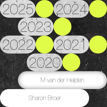
2025
2024
2023
2022
2021
2020
M van der Heijden
Sharon Broer