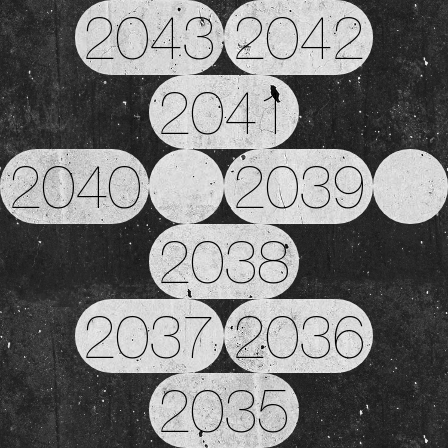
2043
2042
2041
2040
2039
2038
2037
2036
2035