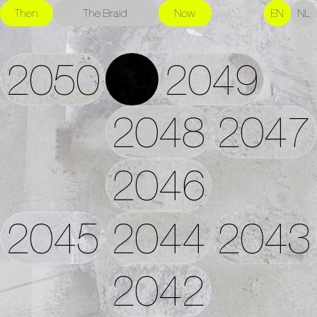
Then
The Braid
Now
EN
NL
2050
2049
2048
2047
2046
2045
2044
2043
2042