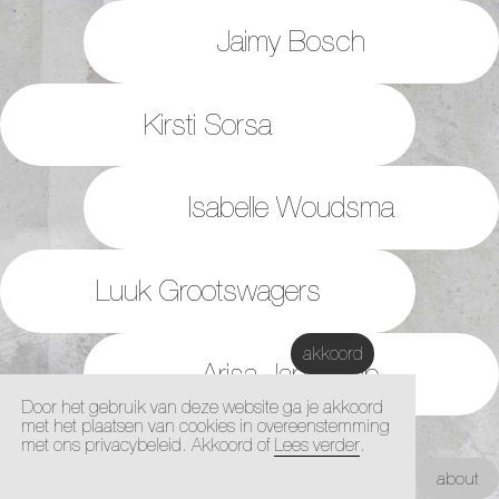
Jaimy Bosch
Kirsti Sorsa
Isabelle Woudsma
Luuk Grootswagers
akkoord
Arisa Jantaralap
Door het gebruik van deze website ga je akkoord
met het plaatsen van cookies in overeenstemming
met ons privacybeleid. Akkoord of
Lees verder
.
Ivory van Appeven
Kunstacademie Maastricht |
about
Architectuur Academie Maastricht