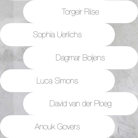
Torgeir Riise
Sophia Uerlichs
Dagmar Boijens
Luca Simons
David van der Ploeg
Anouk Govers