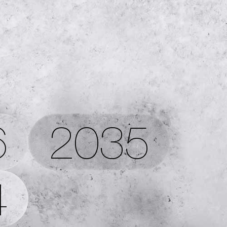
1
6
2035
4