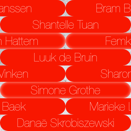
anssen
Bram B
Shantelle Tuan
n Hattem
Femke
Luuk de Bruin
Vinken
Sharon
Simone Grothe
 Baek
Marieke 
Danaë Skrobiszewski