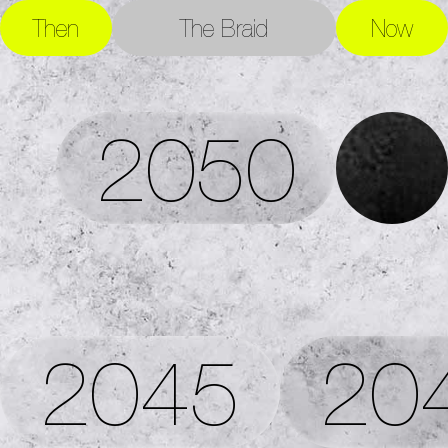
Then
The Braid
Now
2050
2045
20