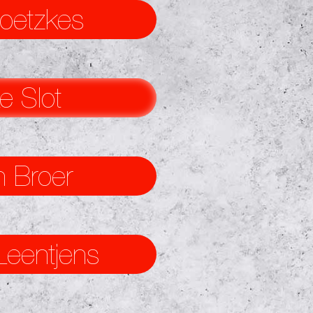
oetzkes
 Slot
 Broer
Leentjens