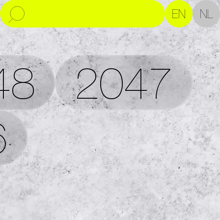
EN
NL
48
2047
6