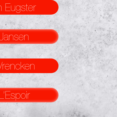
 Eugster
 Jansen
Vrencken
L’Espoir