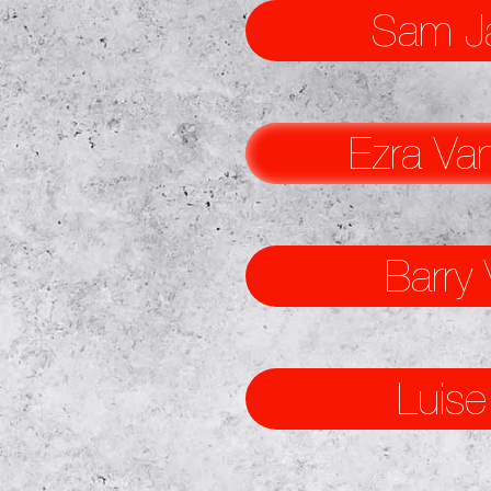
Sam J
Ezra Va
Barry 
Luise