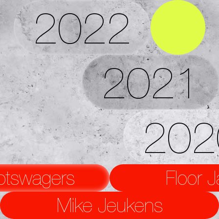
2022
2021
202
otswagers
Floor 
Mike Jeukens