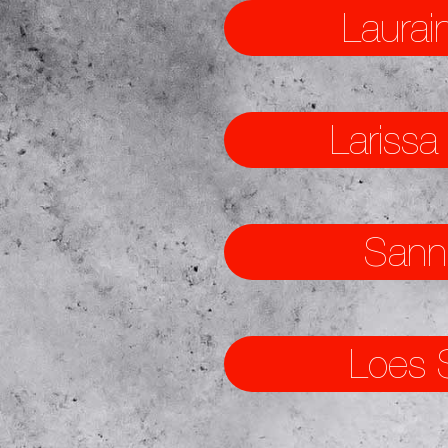
Laurai
Larissa
Sann
Loes 