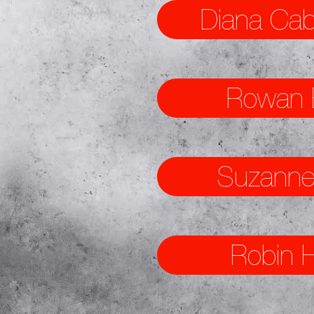
Diana Caba
Rowan B
Suzanne 
Robin H