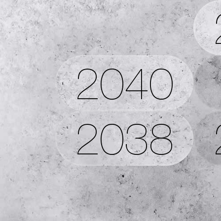
2040
2038