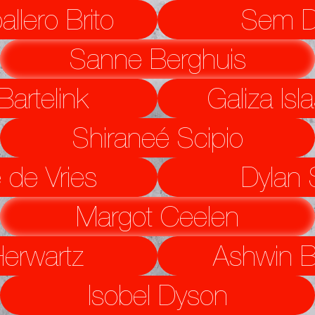
llero Brito
Sem D
Sanne Berghuis
artelink
Galiza Isl
Shiraneé Scipio
de Vries
Dylan S
Margot Ceelen
erwartz
Ashwin B
Isobel Dyson