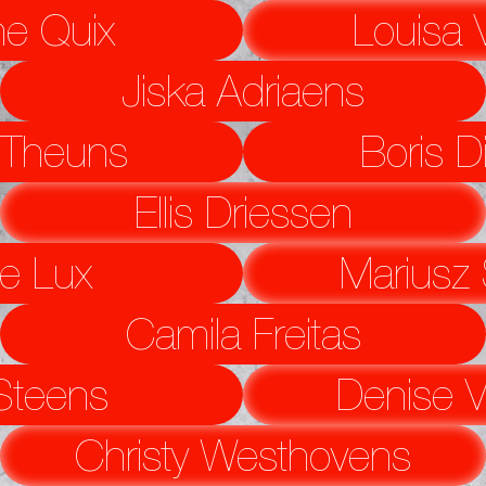
ne Quix
Louisa V
Jiska Adriaens
 Theuns
Boris D
Ellis Driessen
e Lux
Mariusz 
Camila Freitas
Steens
Denise V
Christy Westhovens