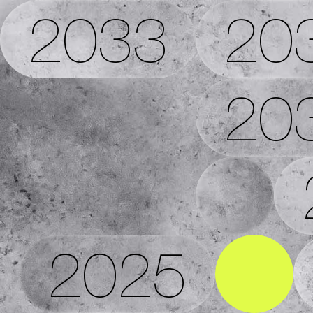
2033
20
20
2025