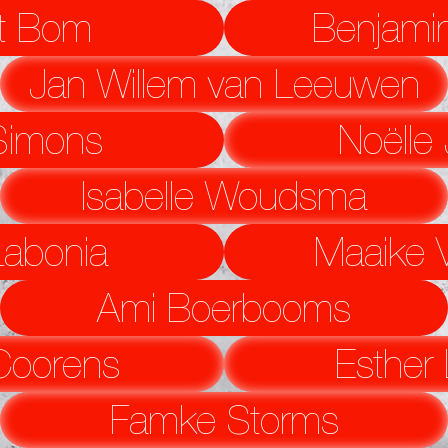
t Bom
Benjamin
Jan Willem van Leeuwen
Simons
Noëlle
Isabelle Woudsma
Labonia
Maaike 
Ami Boerbooms
Coorens
Esther 
Famke Storms