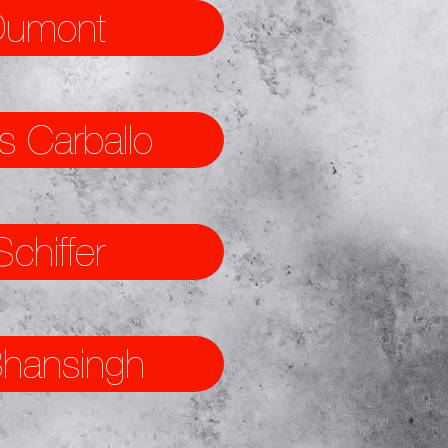
umont
as Carballo
chiffer
hansingh