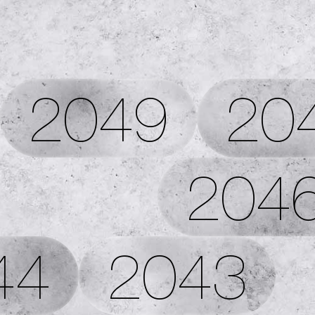
2049
20
204
44
2043