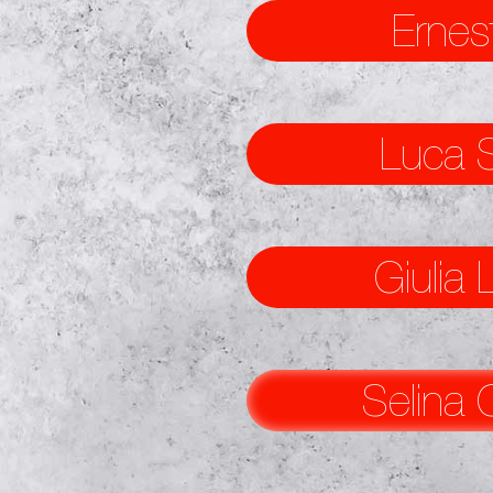
Ernes
Luca 
Giulia 
Selina 