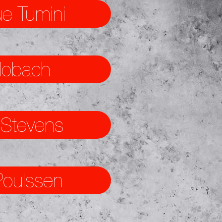
e Tumini
Mobach
 Stevens
Poulssen