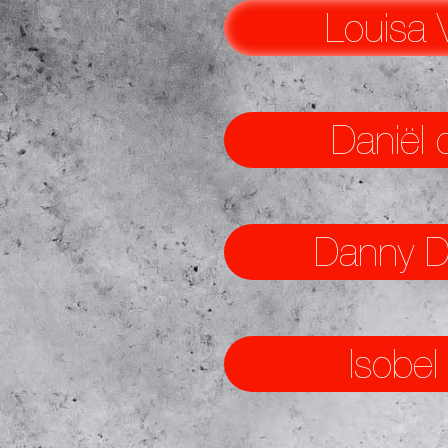
Louisa V
Daniël 
Danny 
Isobel