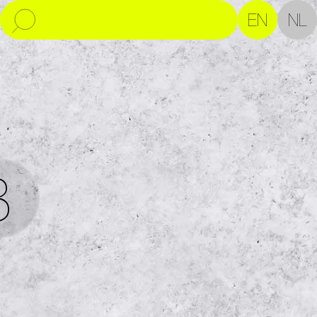
EN
NL
8