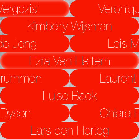
ergozisi
Veroniqu
Kimberly Wijsman
de Jong
Lois 
Ezra Van Hattem
Drummen
Laurent
Luise Baek
 Dyson
Chiara 
Lars den Hertog