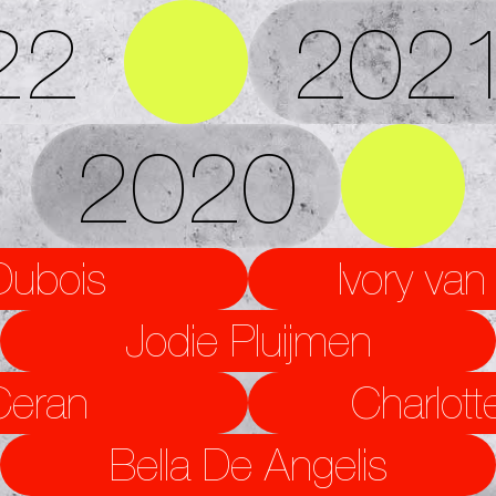
22
202
2020
Dubois
Ivory va
Jodie Pluijmen
Ceran
Charlott
Bella De Angelis