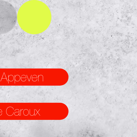
1
n Appeven
e Caroux