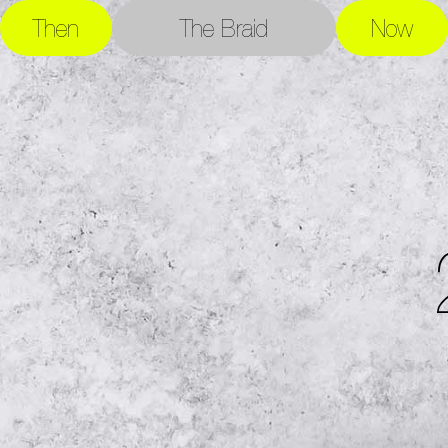
Then
The Braid
Now