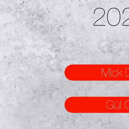
20
Mick 
Gül 