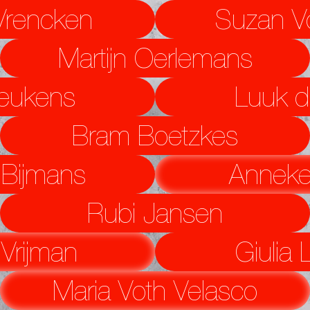
Vrencken
Suzan V
Martijn Oerlemans
eukens
Luuk d
Bram Boetzkes
Bijmans
Anneke
Rubi Jansen
Vrijman
Giulia 
Maria Voth Velasco