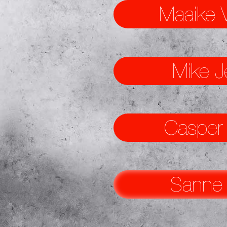
Maaike 
Mike J
Casper 
Sanne 