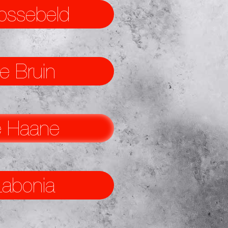
ossebeld
e Bruin
 Haane
Labonia