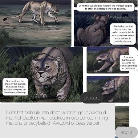
akkoord
Door het gebruik van deze website ga je akkoord
met het plaatsen van cookies in overeenstemming
met ons privacybeleid. Akkoord of
Lees verder
.
Kunstacademie Maastricht |
about
Architectuur Academie Maastricht