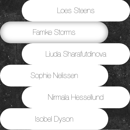
Loes Steens
Famke Storms
Liuda Sharafutdinova
Sophie Nelissen
Nirmala Hessellund
Isobel Dyson