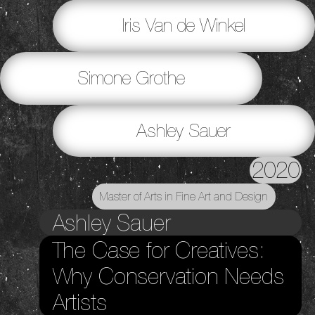
Iris Van de Winkel
Simone Grothe
Ashley Sauer
2020
Master of Arts in Fine Art and Design
Ashley Sauer
The Case for Creatives:
Why Conservation Needs
Artists