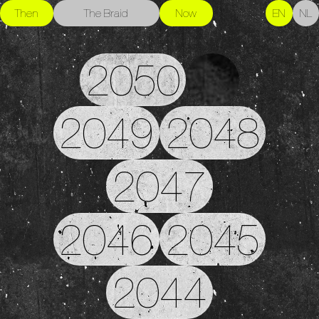
Then
The Braid
Now
EN
NL
2050
2049
2048
2047
2046
2045
2044