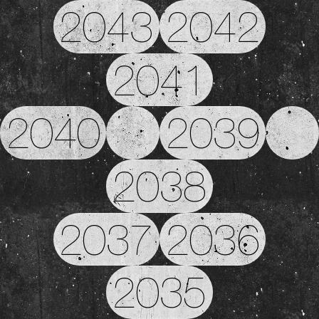
2043
2042
2041
2040
2039
2038
2037
2036
2035