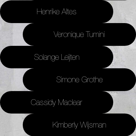
Henrike Altes
Veronique Tumini
Solange Leijten
Simone Grothe
Cassidy Maclear
Kimberly Wijsman