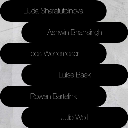
Liuda Sharafutdinova
Ashwin Bhansingh
Loes Wenemoser
Luise Baek
Rowan Bartelink
Julie Wolf