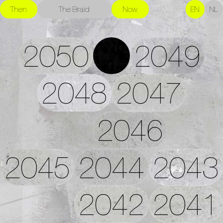
Then
The Braid
Now
EN
NL
2050
2049
2048
2047
2046
2045
2044
2043
2042
2041