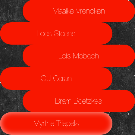
Maaike Vrencken
Loes Steens
Lois Mobach
Gül Ceran
Bram Boetzkes
Myrthe Triepels