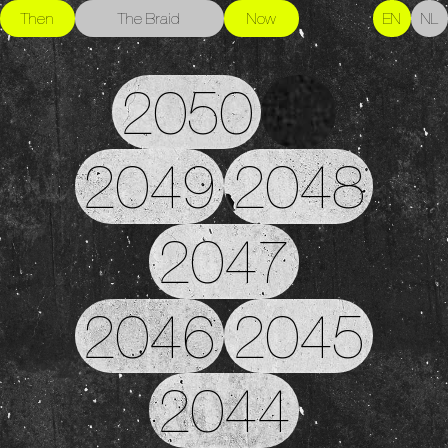
Then
The Braid
Now
EN
NL
2050
2049
2048
2047
2046
2045
2044