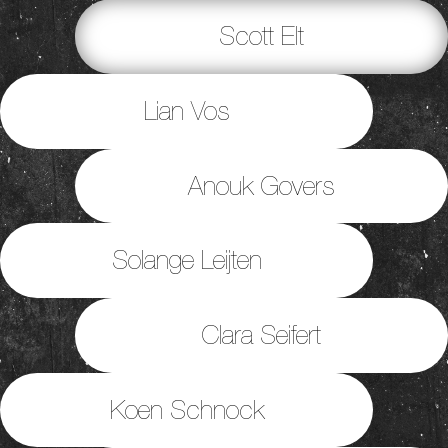
Scott Elt
Lian Vos
Anouk Govers
Solange Leijten
Clara Seifert
Koen Schnock