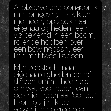
open met zijn gigantische hart bovenop. Ik sta van
Al observerend benader ik
mijn omgeving. Ik kijk om
een afstandje te kijken hoe hij met zijn vuist uithaalt
me heen, op zoek naar
BAM, BAM, BAM, naar zijn hart. Wat probeert hij te
eigenaardigheden: een
doen? Ik loop dichterbij om hem beter te bekijken. De
vis beklemd in een boom,
rollende hoofden over
man draagt een donker pak en zijn huid heeft een
een bowlingbaan, een
vreemde kleur. Zijn ogen zijn gesloten, er is geen
koe met twee koppen...
emotie van zijn gezicht af te lezen, alsof hij slaapt...
Mijn zoektocht naar
Dan word ik wakker.”
eigenaardigheden betreft;
dingen om mij heen die
om wat voor reden dan
ook niet helemaal ‘correct’
lijken te zijn. Ik leg
verschillende vreemde