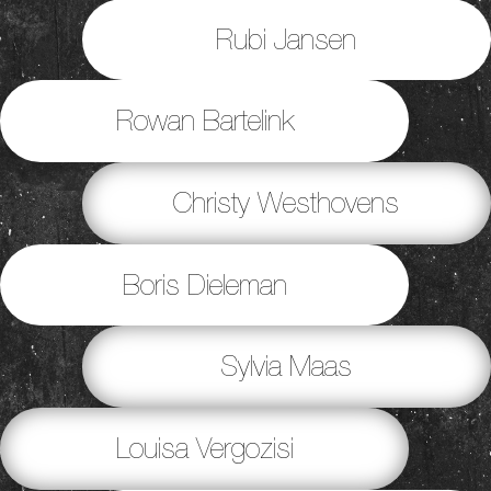
Rubi Jansen
Rowan Bartelink
Christy Westhovens
Boris Dieleman
Sylvia Maas
Louisa Vergozisi