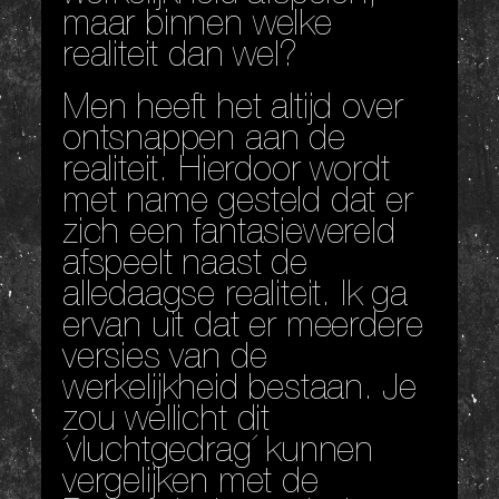
maar binnen welke
realiteit dan wel?
Men heeft het altijd over
ontsnappen aan de
realiteit. Hierdoor wordt
met name gesteld dat er
zich een fantasiewereld
afspeelt naast de
alledaagse realiteit. Ik ga
ervan uit dat er meerdere
versies van de
werkelijkheid bestaan. Je
zou wellicht dit
´vluchtgedrag´ kunnen
vergelijken met de