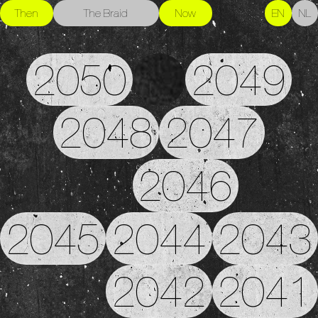
Then
The Braid
Now
EN
NL
2050
2049
2048
2047
2046
2045
2044
2043
2042
2041