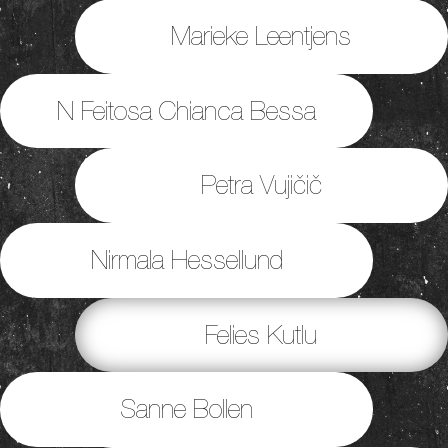
Marieke Leentjens
N Feitosa Chianca Bessa
Petra Vujičič
Nirmala Hessellund
Felies Kutlu
Sanne Bollen