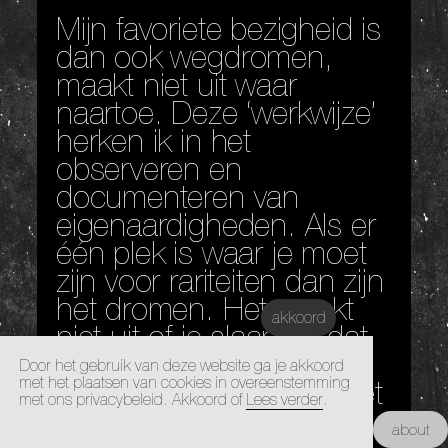
Mijn favoriete bezigheid is
dan ook wegdromen,
maakt niet uit waar
naartoe. Deze ‘werkwijze’
herken ik in het
observeren en
documenteren van
eigenaardigheden. Als er
één plek is waar je moet
zijn voor rariteiten dan zijn
het dromen. Het maakt
akkoord
niet uit of je slaapt of dat
je aan het dagdromen
Door het gebruik van deze website ga je akkoord
met het plaatsen van cookies in overeenstemming
bent. Ik merk dat ik bij het
met ons privacybeleid. Akkoord of
Lees verder
.
dagdromen in een
Kunstacademie Maastricht |
about
Architectuur Academie Maastricht