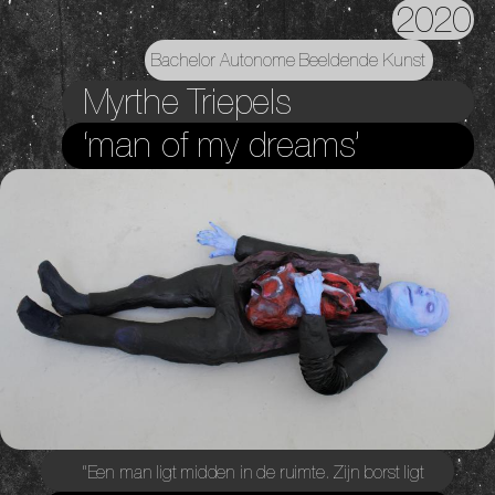
2020
Bachelor Autonome Beeldende Kunst
Myrthe Triepels
‘man of my dreams’
“Een man ligt midden in de ruimte. Zijn borst ligt