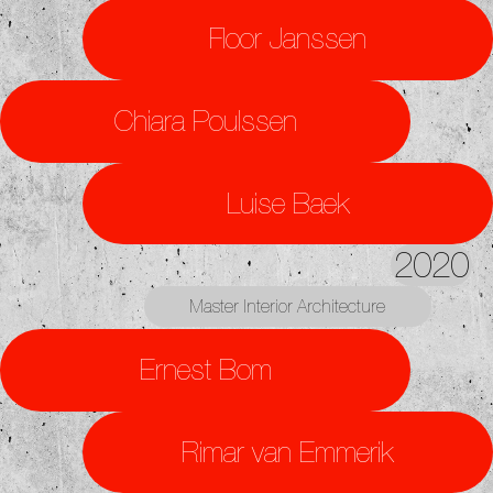
Floor Janssen
Chiara Poulssen
Luise Baek
2020
Master Interior Architecture
Ernest Bom
Rimar van Emmerik