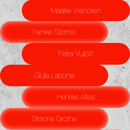
Maaike Vrencken
Famke Storms
Petra Vujičič
Giulia Labonia
Henrike Altes
Simone Grothe