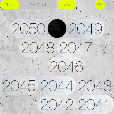
Then
The Braid
Now
EN
NL
2050
2049
2048
2047
2046
2045
2044
2043
2042
2041