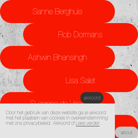
Sanne Berghuis
Rob Dormans
Ashwin Bhansingh
Lisa Salet
akkoord
Suzanne de Vries
Door het gebruik van deze website ga je akkoord
met het plaatsen van cookies in overeenstemming
met ons privacybeleid. Akkoord of
Lees verder
.
Liuda Sharafutdinova
Kunstacademie Maastricht |
about
Architectuur Academie Maastricht