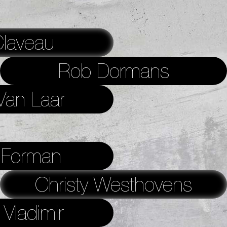
laveau
Rob Dormans
Van Laar
Forman
Christy Westhovens
 Vladimir