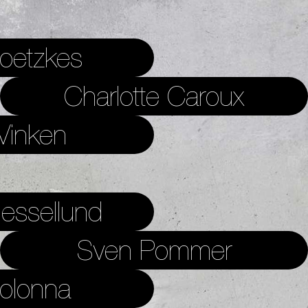
oetzkes
Charlotte Caroux
Vinken
essellund
Sven Pommer
Colonna