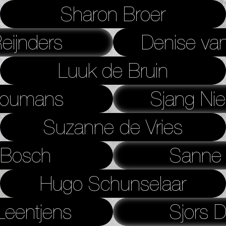
Sharon Broer
eijnders
Denise van
Luuk de Bruin
Coumans
Sjang Nie
Suzanne de Vries
 Bosch
Sanne 
Hugo Schunselaar
Leentjens
Sjors D