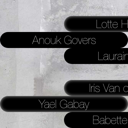
Lotte H
Anouk Govers
Laurai
Iris Van 
Yael Gabay
Babette