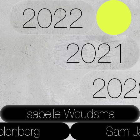
2022
2021
202
Isabelle Woudsma
olenberg
Sam J