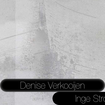
Denise Verkooijen
Inge Str