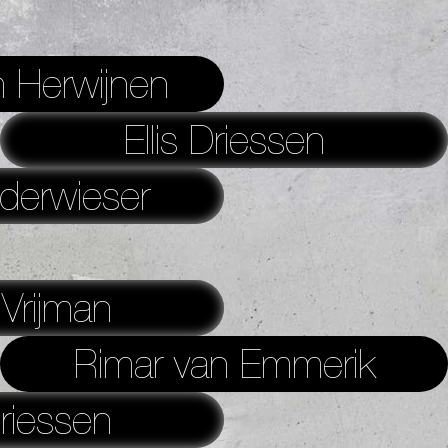
 Herwijnen
Ellis Driessen
derwieser
Vrijman
Rimar van Emmerik
riessen