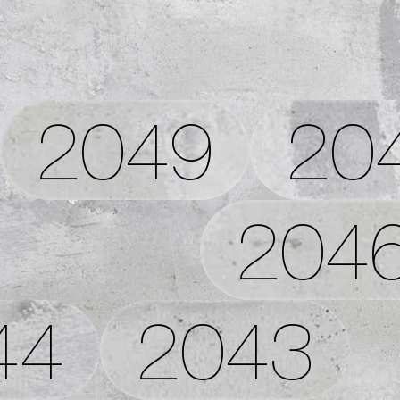
2049
20
204
44
2043