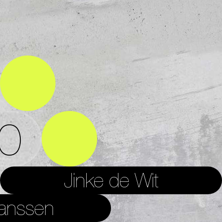
0
Jinke de Wit
anssen