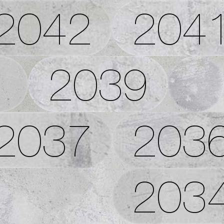
2042
204
2039
2037
203
203