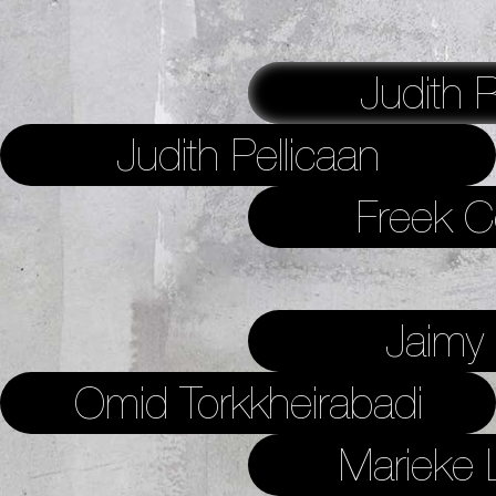
Judith R
Judith Pellicaan
Freek 
Jaimy
Omid Torkkheirabadi
Marieke 