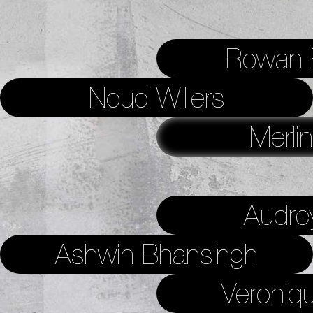
Rowan B
Noud Willers
Merlin
Audrey
Ashwin Bhansingh
Veroniqu