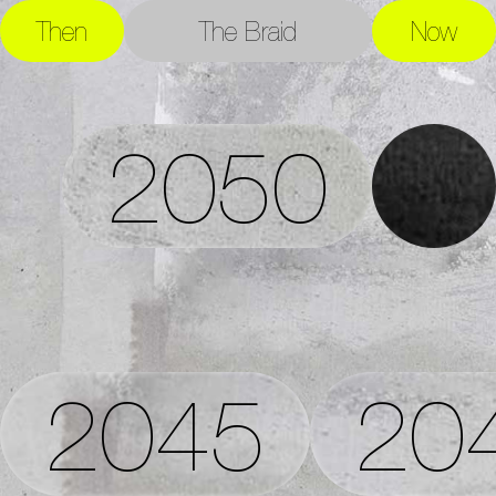
Then
The Braid
Now
2050
2045
20