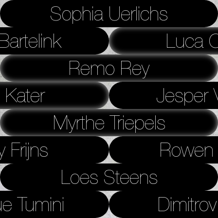
Sophia Uerlichs
artelink
Luca C
Remo Rey
 Kater
Jesper 
Myrthe Triepels
 Frijns
Rowen 
Loes Steens
e Tumini
Dimitrov