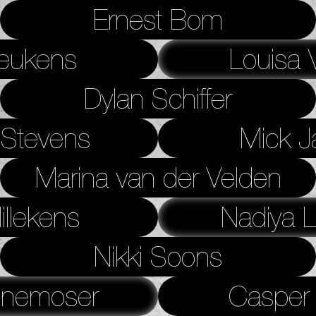
Ernest Bom
eukens
Louisa V
Dylan Schiffer
 Stevens
Mick J
Marina van der Velden
llekens
Nadiya 
Nikki Soons
nemoser
Casper 