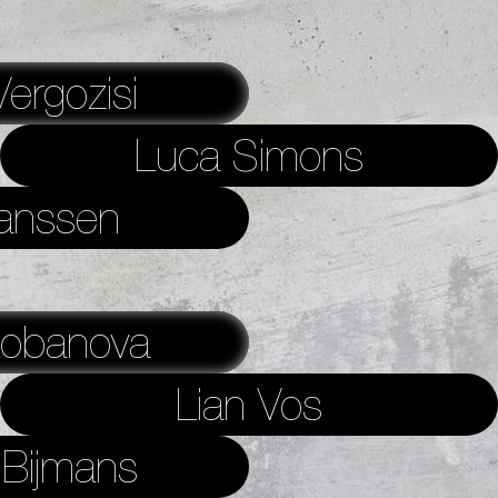
ergozisi
Luca Simons
anssen
Lobanova
Lian Vos
Bijmans