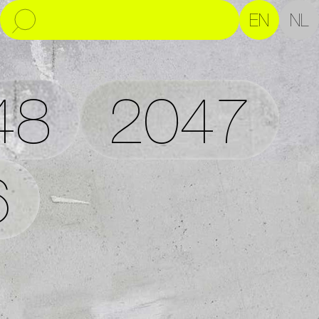
EN
NL
48
2047
6