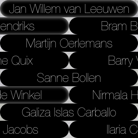
Jan Willem van Leeuwen
endriks
Bram B
Martijn Oerlemans
ne Quix
Barry 
Sanne Bollen
de Winkel
Nirmala H
Galiza Islas Carballo
 Jacobs
Ilaria 